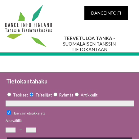
DANCEINFO.FI
TERVETULOA TANKA
-
SUOMALAISEN TANSSIN
TIETOKANTAAN
Tietokantahaku
Teokset
Taiteilijat
Ryhmät
Artikkelit
Hae vain otsakkeista
Aikavälillä
—