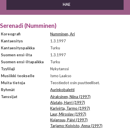
Serenadi (Numminen)
Koreografi
Numminen, Ari
Kantaesitys
1.3.1997
Kantaesityspaikka
Turku
Suomen ensi-ilta
1.3.1997
Suomen ensi-iltapaikka
Turku
Tyylilaji
Nykytanssi
Musiikki teokselle
Ismo Laakso
Muita tietoja
Teostiedot osin puutteelliset.
Ryhmät
Aurinkobaletti
Tanssijat
Airaksinen, Niina (1997)
Alatalo, Harri (1997)
Karivirta, Tarmo (1997)
Laur, Miroslav (1997)
Kujansuu, Päivi (1997)
Tarjamo-Koivisto, Anna (1997)