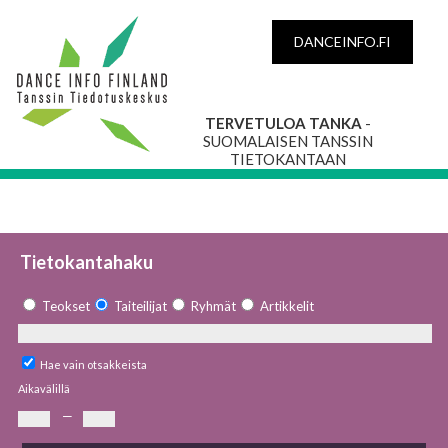
DANCEINFO.FI
TERVETULOA TANKA
-
SUOMALAISEN TANSSIN
TIETOKANTAAN
Tietokantahaku
Teokset
Taiteilijat
Ryhmät
Artikkelit
Hae vain otsakkeista
Aikavälillä
—