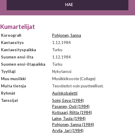
Kumartelijat
Koreografi
Pohjonen, Sanna
Kantaesitys
1.12.1984
Kantaesityspaikka
Turku
Suomen ensi-ilta
1.12.1984
Suomen ensi-iltapaikka
Turku
Tyylilaji
Nykytanssi
Muu musiikki
Musiikkikooste (Collage)
Muita tietoja
Teostiedot osin puutteelliset.
Ryhmät
Aurinkobaletti
Tanssijat
Soini, Eeva (1984)
Pasanen, Outi (1984)
Kotisaari, Riitta (1984)
Laine, Tuula (1984)
Pohjonen, Sanna (1984)
Arvila, Jari (1984)