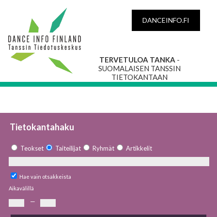
DANCEINFO.FI
TERVETULOA TANKA
-
SUOMALAISEN TANSSIN
TIETOKANTAAN
Tietokantahaku
Teokset
Taiteilijat
Ryhmät
Artikkelit
Hae vain otsakkeista
Aikavälillä
—