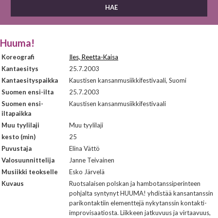
Huuma!
Koreografi
Iles, Reetta-Kaisa
Kantaesitys
25.7.2003
Kantaesityspaikka
Kaustisen kansanmusiikkifestivaali, Suomi
Suomen ensi-ilta
25.7.2003
Suomen ensi-
Kaustisen kansanmusiikkifestivaali
iltapaikka
Muu tyylilaji
Muu tyylilaji
kesto (min)
25
Puvustaja
Elina Vättö
Valosuunnittelija
Janne Teivainen
Musiikki teokselle
Esko Järvelä
Kuvaus
Ruotsalaisen polskan ja hambotanssiperinteen
pohjalta syntynyt HUUMA! yhdistää kansantanssin
parikontaktiin elementtejä nykytanssin kontakti-
improvisaatiosta. Liikkeen jatkuvuus ja virtaavuus,