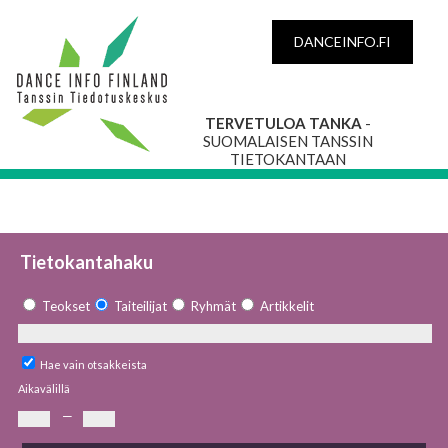
DANCEINFO.FI
TERVETULOA TANKA
-
SUOMALAISEN TANSSIN
TIETOKANTAAN
Tietokantahaku
Teokset
Taiteilijat
Ryhmät
Artikkelit
Hae vain otsakkeista
Aikavälillä
—