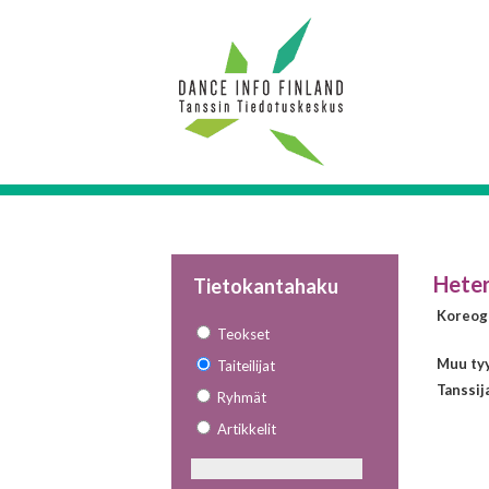
Heter
Tietokantahaku
Koreogr
Teokset
Muu tyyl
Taiteilijat
Tanssij
Ryhmät
Artikkelit