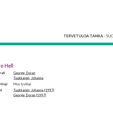
TERVETULOA TANKA
- SU
o Hell
afi
George, Doran
Tuukkanen, Johanna
ilaji
Muu tyylilaji
at
Tuukkanen, Johanna (1997)
George, Doran (1997)