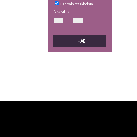
Hae vain otsakkeista
Aikavälillä
—