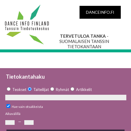
DANCEINFO.FI
TERVETULOA TANKA
-
SUOMALAISEN TANSSIN
TIETOKANTAAN
Tietokantahaku
Teokset
Taiteilijat
Ryhmät
Artikkelit
Hae vain otsakkeista
Aikavälillä
—