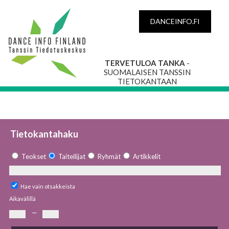
DANCEINFO.FI
TERVETULOA TANKA
-
SUOMALAISEN TANSSIN
TIETOKANTAAN
Tietokantahaku
Teokset
Taiteilijat
Ryhmät
Artikkelit
Hae vain otsakkeista
Aikavälillä
—