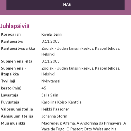
Juhlapäiviä
Koreografi
Kivelä, Jenni
Kantaesitys
3.11.2003
Kantaesityspaikka
Zodiak - Uuden tanssin keskus, Kaapelitehdas,
Helsinki
Suomen ensi-ilta
3.11.2003
Suomen ensi-
Zodiak - Uuden tanssin keskus, Kaapelitehdas,
iltapaikka
Helsinki
Tyylilaji
Nykytanssi
kesto (min)
45
Lavastaja
Salla Salin
Puvustaja
Karoliina Koiso-Kanttila
Valosuunnittelija
Heikki Paasonen
Äänisuunnittelija
Johanna Storm
Muu musiikki
Madredeus: Alfama, A Andorinha da Primavera, A
Vaca de Fogo, O Pastor; Otto Weiss and his