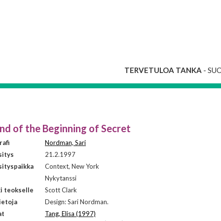
TERVETULOA TANKA
- SU
nd of the Beginning of Secret
afi
Nordman, Sari
sitys
21.2.1997
ityspaikka
Context, New York
i
Nykytanssi
i teokselle
Scott Clark
ietoja
Design: Sari Nordman.
at
Tang, Elisa (1997)