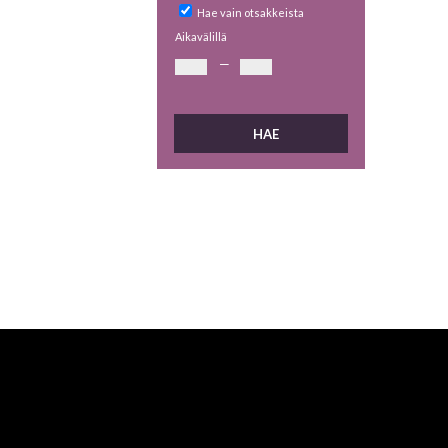
Hae vain otsakkeista
Aikavälillä
—