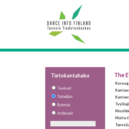
The E
Tietokantahaku
Koreogr
Teokset
Kantae
Taiteilijat
Kantaes
Tyylilaj
Ryhmät
Musiikk
Artikkelit
Muita t
Tanssij