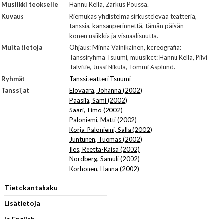
Musiikki teokselle
Hannu Kella, Zarkus Poussa.
Kuvaus
Riemukas yhdistelmä sirkustelevaa teatteria,
tanssia, kansanperinnettä, tämän päivän
konemusiikkia ja visuaalisuutta.
Muita tietoja
Ohjaus: Minna Vainikainen, koreografia:
Tanssiryhmä Tsuumi, muusikot: Hannu Kella, Pilvi
Talvitie, Jussi Nikula, Tommi Asplund.
Ryhmät
Tanssiteatteri Tsuumi
Tanssijat
Elovaara, Johanna (2002)
Paasila, Sami (2002)
Saari, Timo (2002)
Paloniemi, Matti (2002)
Korja-Paloniemi, Salla (2002)
Juntunen, Tuomas (2002)
Iles, Reetta-Kaisa (2002)
Nordberg, Samuli (2002)
Korhonen, Hanna (2002)
Tietokantahaku
Lisätietoja
In English