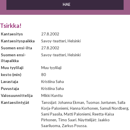
Tsirkka!
Kantaesitys
27.8.2002
Kantaesityspaikka
Savoy-teatteri, Helsinki
Suomen ensi-ilta
27.8.2002
Suomen ensi-
Savoy-teatteri, Helsinki
iltapaikka
Muu tyylilaji
Muu tyylilaji
kesto (min)
80
Lavastaja
Kristiina Saha
Puvustaja
Kristiina Saha
Valosuunnittelija
Mikki Kunttu
Kantaesiintyjät
Tanssijat: Johanna Ekman, Tuomas Juntunen, Salla
Korja-Paloniemi, Hanna Korhonen, Samuli Nordberg,
Sami Paasila, Matti Paloniemi, Reetta-Kaisa
Pirhonen, Timo Saari. Näyttelijät: Jaakko
Saariluoma, Zarkus Poussa.