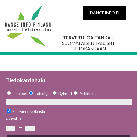
DANCEINFO.FI
TERVETULOA TANKA
-
SUOMALAISEN TANSSIN
TIETOKANTAAN
Tietokantahaku
Teokset
Taiteilijat
Ryhmät
Artikkelit
Hae vain otsakkeista
Aikavälillä
—