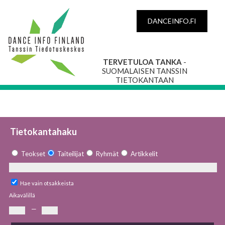
DANCEINFO.FI
TERVETULOA TANKA
-
SUOMALAISEN TANSSIN
TIETOKANTAAN
Tietokantahaku
Teokset
Taiteilijat
Ryhmät
Artikkelit
Hae vain otsakkeista
Aikavälillä
—