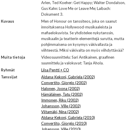
Arlen, Ted Koeher: Get Happy; Walter Dondalson,
Gus Kahn: Love Me or Leave Me; Laibach:
Dokument 3.
Kuvaus
Men of Honour on tanssiteos, joka on saanut
innoituksensa Hollywood-musikaaleista ja
mafiaelokuvista. Se yhdistelee nykytanssin,
musikaalin ja teatterin elementtejä surutta, mutta
pohjimmaisena on kysymys väkivallasta ja
viihteestä. Miksi väkivalta on myös viihdyttävää?
Muita tietoja
Videosuunnittelu: Sari Antikainen, graafinen
suunnittelu ja valokuvat: Tanja Ahola.
Ryhmät
Liisa Pentti + CO
Tanssijat
Aldana-Kekoni, Gabriela (2002)
Convertito, Giorgio (2002)
Halonen, Joona (2002)
Hämäläinen, Tatu (2002)
Immonen, Riku (2002)
Johansson, Ville (2002)
Viitamäki, Nina (2002)
Aldana-Kekoni, Gabriela (2010)
Convertito, Giorgio (2010)
Johansson, Ville (2010)