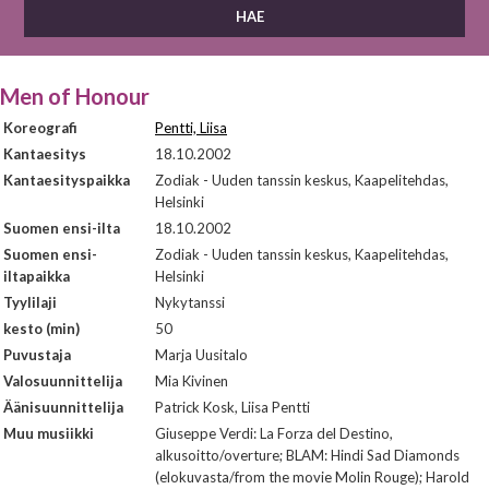
Men of Honour
Koreografi
Pentti, Liisa
Kantaesitys
18.10.2002
Kantaesityspaikka
Zodiak - Uuden tanssin keskus, Kaapelitehdas,
Helsinki
Suomen ensi-ilta
18.10.2002
Suomen ensi-
Zodiak - Uuden tanssin keskus, Kaapelitehdas,
iltapaikka
Helsinki
Tyylilaji
Nykytanssi
kesto (min)
50
Puvustaja
Marja Uusitalo
Valosuunnittelija
Mia Kivinen
Äänisuunnittelija
Patrick Kosk, Liisa Pentti
Muu musiikki
Giuseppe Verdi: La Forza del Destino,
alkusoitto/overture; BLAM: Hindi Sad Diamonds
(elokuvasta/from the movie Molin Rouge); Harold