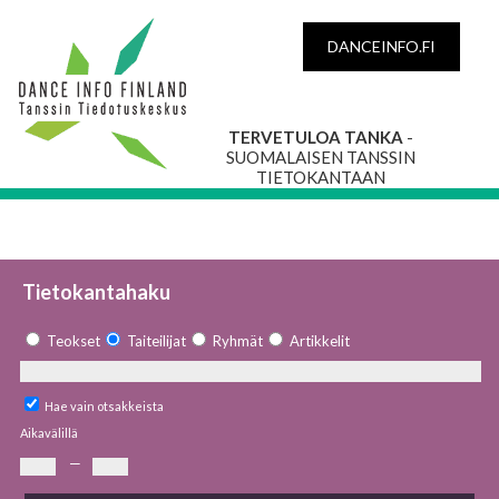
DANCEINFO.FI
TERVETULOA TANKA
-
SUOMALAISEN TANSSIN
TIETOKANTAAN
Tietokantahaku
Teokset
Taiteilijat
Ryhmät
Artikkelit
Hae vain otsakkeista
Aikavälillä
—