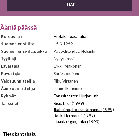
Ääniä päässä
Koreografi
Hietakangas, Juha
Suomen ensi-ilta
15.3.1999
Suomen ensi-iltapaikka
Kaapelitehdas, Helsinki
Tyylilaji
Nykytanssi
Lavastaja
Erkki Pehkonen
Puvustaja
Sari Suominen
Valosuunnittelija
Riku Virtanen
Äänisuunnittelija
Janne Ikäheimo
Ryhmät
Tanssiteatteri Hurjaruuth
Tanssijat
Risu, Liisa (1999)
Ikäheimo, Roosa-Johanna (1999)
Rask, Hermanni (1999)
Hietakangas, Juha (1999)
Tietokantahaku