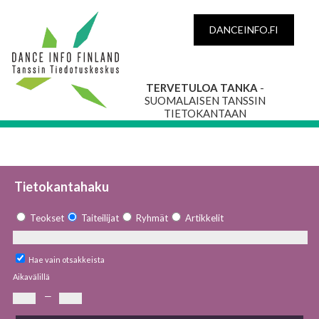
DANCEINFO.FI
TERVETULOA TANKA
-
SUOMALAISEN TANSSIN
TIETOKANTAAN
Tietokantahaku
Teokset
Taiteilijat
Ryhmät
Artikkelit
Hae vain otsakkeista
Aikavälillä
—