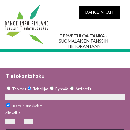
DANCEINFO.FI
TERVETULOA TANKA
-
SUOMALAISEN TANSSIN
TIETOKANTAAN
Tietokantahaku
Teokset
Taiteilijat
Ryhmät
Artikkelit
Hae vain otsakkeista
Aikavälillä
—