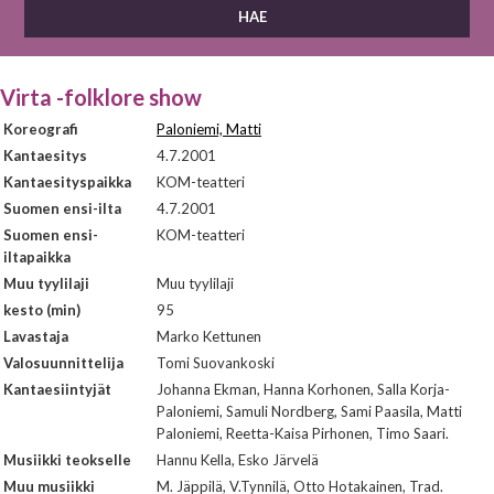
Virta -folklore show
Koreografi
Paloniemi, Matti
Kantaesitys
4.7.2001
Kantaesityspaikka
KOM-teatteri
Suomen ensi-ilta
4.7.2001
Suomen ensi-
KOM-teatteri
iltapaikka
Muu tyylilaji
Muu tyylilaji
kesto (min)
95
Lavastaja
Marko Kettunen
Valosuunnittelija
Tomi Suovankoski
Kantaesiintyjät
Johanna Ekman, Hanna Korhonen, Salla Korja-
Paloniemi, Samuli Nordberg, Sami Paasila, Matti
Paloniemi, Reetta-Kaisa Pirhonen, Timo Saari.
Musiikki teokselle
Hannu Kella, Esko Järvelä
Muu musiikki
M. Jäppilä, V.Tynnilä, Otto Hotakainen, Trad.