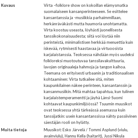
Kuvaus
Virta –folklore show on kokoillan elämysmatka
suomalaiseen kansanperinteeseen. Se esittelee
kansantanssia ja -musiikkia parhaimmillaan,
herkänräväkästi mutta huumoria unohtamatta.
Virta koostuu useasta, löyhästi juonellisesta
tanssikokonaisuudesta; siitä voi löytää niin
perinteistä, minimalistisen herkkää menuettia kuin
iskevää, rytmisesti haastavaa ja virtuoosista
karjalaistanssia. Teoksessa nähdään myös uudeksi
folkloreksi muotoutuvaa tanssilavakulttuuria,
lavojen originaaleja hahmoja ja tangon kaihoa.
Teemana on erityisesti urbaanin ja traditionaalisen
kohtaaminen: Virta tutkailee sitä, miten
kaupunkilainen näkee perinteen, kansantanssin ja
kansanmusiikin. Mitä mahtaa tapahtua, kun tulinen
karjalaistemperamentti ja jäyhä Länsi-Suomi
kohtaavat kaupunkimiljöössä? Tsuumin muusikot
ovat teoksessa yhtä tärkeässä asemassa kuin
tanssijatkin: usein kansantanssissa nähty passiivinen
säestäjän rooli on hylätty.
Muita tietoja
Muusikot: Esko Järvelä / Tommi Asplund (viulu,
avainviulu), Hannu Kella (haitarit), Jussi Nikula