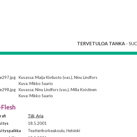
TERVETULOA TANKA
- SU
Kuvassa: Maija Kiviluoto (vas.), Ninu Lindfors
Kuva: Mikko Saario
Kuvassa: Ninu Lindfors (vas.), Milla Koistinen
Kuva: Mikko Saario
-Flesh
afi
Tiili, Arja
sitys
18.5.2001
ityspaikka
Teatterikorkeakoulu, Helsinki