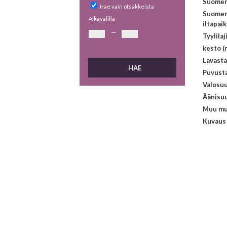
Suomen 
Hae vain otsakkeista
Suomen
Aikavälillä
iltapai
—
Tyylilaj
kesto (
Lavasta
Puvust
Valosuu
Äänisuu
Muu mu
Kuvaus