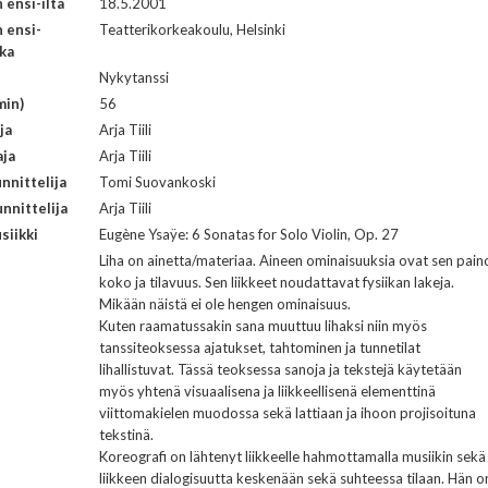
ensi-ilta
18.5.2001
 ensi-
Teatterikorkeakoulu, Helsinki
kka
i
Nykytanssi
min)
56
ja
Arja Tiili
aja
Arja Tiili
nnittelija
Tomi Suovankoski
nnittelija
Arja Tiili
siikki
Eugène Ysaÿe: 6 Sonatas for Solo Violin, Op. 27
Liha on ainetta/materiaa. Aineen ominaisuuksia ovat sen pain
koko ja tilavuus. Sen liikkeet noudattavat fysiikan lakeja.
Mikään näistä ei ole hengen ominaisuus.
Kuten raamatussakin sana muuttuu lihaksi niin myös
tanssiteoksessa ajatukset, tahtominen ja tunnetilat
lihallistuvat. Tässä teoksessa sanoja ja tekstejä käytetään
myös yhtenä visuaalisena ja liikkeellisenä elementtinä
viittomakielen muodossa sekä lattiaan ja ihoon projisoituna
tekstinä.
Koreografi on lähtenyt liikkeelle hahmottamalla musiikin sekä
liikkeen dialogisuutta keskenään sekä suhteessa tilaan. Hän o