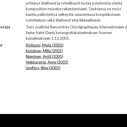
yrittänyt tilallisesti ja rytmillisesti löytää polyfonista otetta
komposition muodon rakentamiseen. Teoksessa on myös
haettu pelkistettyä selkeyttä sulautettuna kompleksiseen
rytmittelyyn sekä tilallisesti että liikkeellisesti.
ietoja
Teos osallistui Rencontres Chorégraphiques Internationales 
Seine-Saint-Denis koreografiakatselmuksen Suomen
katselmukseen 1.12.2001.
at
Kiviluoto, Maija (2001)
Koistinen, Milla (2001)
Nieminen, Antti (2001)
Hiekkaranta, Anne (2001)
Lindfors, Ninu (2001)