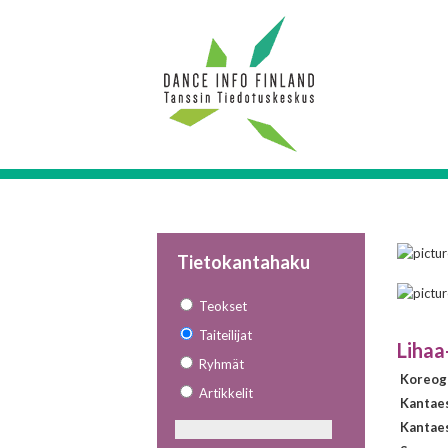
Tietokantahaku
Teokset
Taiteilijat
Lihaa
Ryhmät
Koreogr
Artikkelit
Kantae
Kantaes