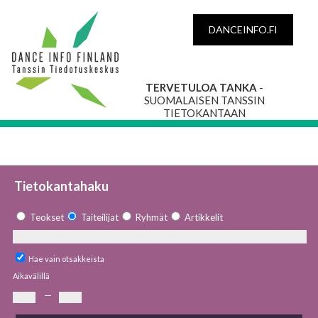
DANCEINFO.FI
TERVETULOA TANKA
-
SUOMALAISEN TANSSIN
TIETOKANTAAN
Tietokantahaku
Teokset
Taiteilijat
Ryhmät
Artikkelit
Hae vain otsakkeista
Aikavälillä
—