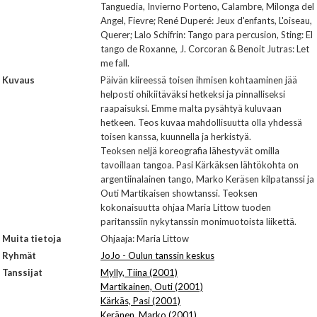
Tanguedia, Invierno Porteno, Calambre, Milonga del
Angel, Fievre; René Duperé: Jeux d'enfants, L'oiseau,
Querer; Lalo Schifrin: Tango para percusion, Sting: El
tango de Roxanne, J. Corcoran & Benoit Jutras: Let
me fall.
Kuvaus
Päivän kiireessä toisen ihmisen kohtaaminen jää
helposti ohikiitäväksi hetkeksi ja pinnalliseksi
raapaisuksi. Emme malta pysähtyä kuluvaan
hetkeen. Teos kuvaa mahdollisuutta olla yhdessä
toisen kanssa, kuunnella ja herkistyä.
Teoksen neljä koreografia lähestyvät omilla
tavoillaan tangoa. Pasi Kärkäksen lähtökohta on
argentiinalainen tango, Marko Keräsen kilpatanssi ja
Outi Martikaisen showtanssi. Teoksen
kokonaisuutta ohjaa Maria Littow tuoden
paritanssiin nykytanssin monimuotoista liikettä.
Muita tietoja
Ohjaaja: Maria Littow
Ryhmät
JoJo - Oulun tanssin keskus
Tanssijat
Mylly, Tiina (2001)
Martikainen, Outi (2001)
Kärkäs, Pasi (2001)
Keränen, Marko (2001)