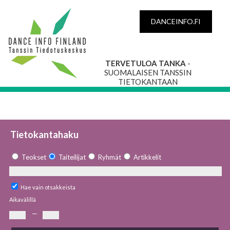
DANCEINFO.FI
TERVETULOA TANKA
-
SUOMALAISEN TANSSIN
TIETOKANTAAN
Tietokantahaku
Teokset
Taiteilijat
Ryhmät
Artikkelit
Hae vain otsakkeista
Aikavälillä
—