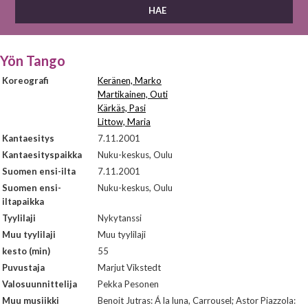
Yön Tango
Koreografi
Keränen, Marko
Martikainen, Outi
Kärkäs, Pasi
Littow, Maria
Kantaesitys
7.11.2001
Kantaesityspaikka
Nuku-keskus, Oulu
Suomen ensi-ilta
7.11.2001
Suomen ensi-
Nuku-keskus, Oulu
iltapaikka
Tyylilaji
Nykytanssi
Muu tyylilaji
Muu tyylilaji
kesto (min)
55
Puvustaja
Marjut Vikstedt
Valosuunnittelija
Pekka Pesonen
Muu musiikki
Benoit Jutras: Á la luna, Carrousel; Astor Piazzola: