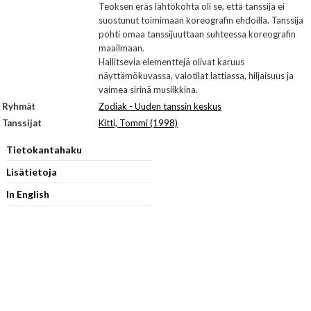
Teoksen eräs lähtökohta oli se, että tanssija ei
suostunut toimimaan koreografin ehdoilla. Tanssija
pohti omaa tanssijuuttaan suhteessa koreografin
maailmaan.
Hallitsevia elementtejä olivat karuus
näyttämökuvassa, valotilat lattiassa, hiljaisuus ja
vaimea sirinä musiikkina.
Ryhmät
Zodiak - Uuden tanssin keskus
Tanssijat
Kitti, Tommi (1998)
Tietokantahaku
Lisätietoja
In English