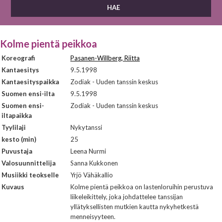
Kolme pientä peikkoa
Koreografi
Pasanen-Willberg, Riitta
Kantaesitys
9.5.1998
Kantaesityspaikka
Zodiak - Uuden tanssin keskus
Suomen ensi-ilta
9.5.1998
Suomen ensi-
Zodiak - Uuden tanssin keskus
iltapaikka
Tyylilaji
Nykytanssi
kesto (min)
25
Puvustaja
Leena Nurmi
Valosuunnittelija
Sanna Kukkonen
Musiikki teokselle
Yrjö Vähäkallio
Kuvaus
Kolme pientä peikkoa on lastenloruihin perustuva
liikeleikittely, joka johdattelee tanssijan
yllätyksellisten mutkien kautta nykyhetkestä
menneisyyteen.