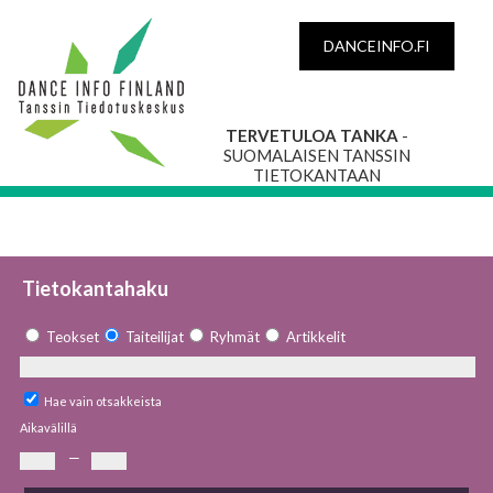
DANCEINFO.FI
TERVETULOA TANKA
-
SUOMALAISEN TANSSIN
TIETOKANTAAN
Tietokantahaku
Teokset
Taiteilijat
Ryhmät
Artikkelit
Hae vain otsakkeista
Aikavälillä
—