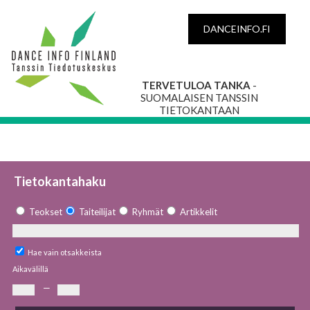
DANCEINFO.FI
TERVETULOA TANKA
-
SUOMALAISEN TANSSIN
TIETOKANTAAN
Tietokantahaku
Teokset
Taiteilijat
Ryhmät
Artikkelit
Hae vain otsakkeista
Aikavälillä
—