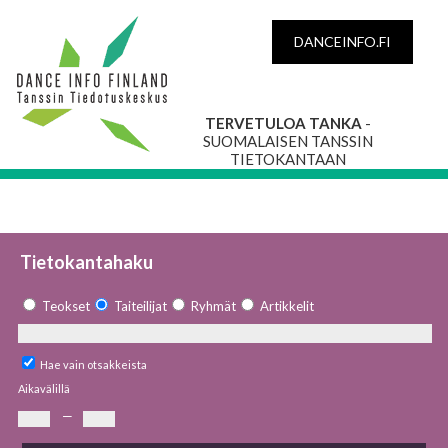
DANCEINFO.FI
TERVETULOA TANKA
-
SUOMALAISEN TANSSIN
TIETOKANTAAN
Tietokantahaku
Teokset
Taiteilijat
Ryhmät
Artikkelit
Hae vain otsakkeista
Aikavälillä
—