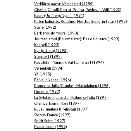
Verklärte nacht: Vaalea pari (1989)
Giselle (Coralli-Perrot-Petipa, Pavlova): Wili (1990)
Fauni (Uotinen): Nymfi (1991)
Kuten haluatte: Rosalind, Herttua Seniorin tytär (1992)
Stelle (1992)
Barbarously Yours (1993)
Joutsenlampi (Bourmeister): Pas de quatre (1993)
Kaapeli (1993)
Kyr (otteita) (1993)
Steptext (1993)
Kevätuhri (Nijinski): Valittu neitsyt (1994)
Verienkeli (1994)
Yö (1995)
Päiväunikansa (1996)
Romeo ja Julia (Cranko): Mustalainen (1996)
Duende (1997)
La Sylphide (Lacotte): Kolme sylfidiä (1997)
Olen parhaimmillani (1997)
Ruusu-unelma (Preljocaj) (1997)
Sloppy Dance (1997)
Spirit Suite (1997)
Evankeliumi (1999)