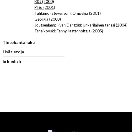
R&J (2000)
Pirjo (2001)
Tuhkimo (Stevenson): Ompelija (2001)
Georgia (2003)
Joutsenlampi (van Dantzig): Unkarilainen tanssi (2004)
Tshaikovski: Fanny, lastenhoitaja (2005)
Tietokantahaku
Lisätietoja
In English