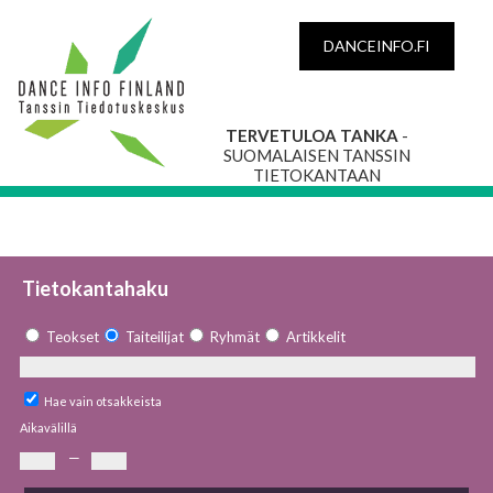
DANCEINFO.FI
TERVETULOA TANKA
-
SUOMALAISEN TANSSIN
TIETOKANTAAN
Tietokantahaku
Teokset
Taiteilijat
Ryhmät
Artikkelit
Hae vain otsakkeista
Aikavälillä
—