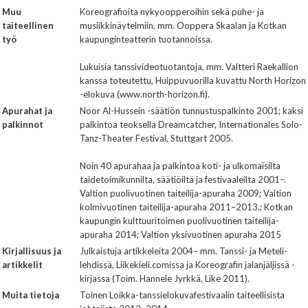
Muu
Koreografioita nykyoopperoihin sekä puhe- ja
taiteellinen
musiikkinäytelmiin, mm. Ooppera Skaalan ja Kotkan
työ
kaupunginteatterin tuotannoissa.
Lukuisia tanssivideotuotantoja, mm. Valtteri Raekallion
kanssa toteutettu, Huippuvuorilla kuvattu North Horizon
-elokuva (www.north-horizon.fi).
Apurahat ja
Noor Al-Hussein -säätiön tunnustuspalkinto 2001; kaksi
palkinnot
palkintoa teoksella Dreamcatcher, Internationales Solo-
Tanz-Theater Festival, Stuttgart 2005.
Noin 40 apurahaa ja palkintoa koti- ja ulkomaisilta
taidetoimikunnilta, säätiöiltä ja festivaaleilta 2001–.
Valtion puolivuotinen taiteilija-apuraha 2009; Valtion
kolmivuotinen taiteilija-apuraha 2011–2013.; Kotkan
kaupungin kulttuuritoimen puolivuotinen taiteilija-
apuraha 2014; Valtion yksivuotinen apuraha 2015
Kirjallisuus ja
Julkaistuja artikkeleita 2004– mm. Tanssi- ja Meteli-
artikkelit
lehdissä, Liikekieli.comissa ja Koreografin jalanjäljissä -
kirjassa (Toim. Hannele Jyrkkä, Like 2011).
Muita tietoja
Toinen Loikka-tanssielokuvafestivaalin taiteellisista