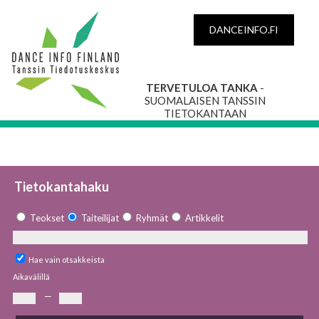
DANCEINFO.FI
TERVETULOA TANKA
-
SUOMALAISEN TANSSIN
TIETOKANTAAN
Tietokantahaku
Teokset
Taiteilijat
Ryhmät
Artikkelit
Hae vain otsakkeista
Aikavälillä
—