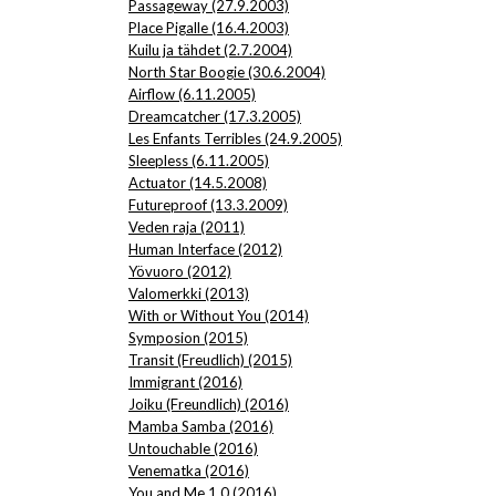
Passageway (27.9.2003)
Place Pigalle (16.4.2003)
Kuilu ja tähdet (2.7.2004)
North Star Boogie (30.6.2004)
Airflow (6.11.2005)
Dreamcatcher (17.3.2005)
Les Enfants Terribles (24.9.2005)
Sleepless (6.11.2005)
Actuator (14.5.2008)
Futureproof (13.3.2009)
Veden raja (2011)
Human Interface (2012)
Yövuoro (2012)
Valomerkki (2013)
With or Without You (2014)
Symposion (2015)
Transit (Freudlich) (2015)
Immigrant (2016)
Joiku (Freundlich) (2016)
Mamba Samba (2016)
Untouchable (2016)
Venematka (2016)
You and Me 1.0 (2016)