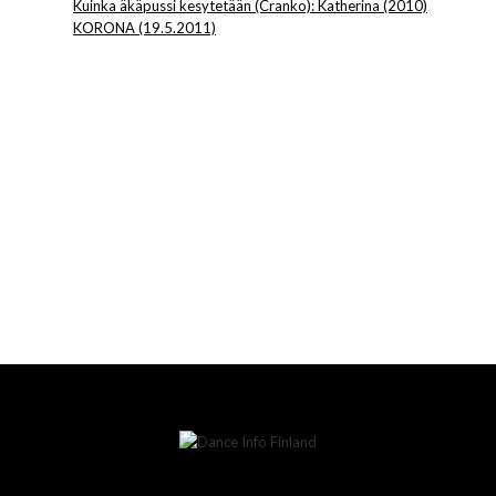
Kuinka äkäpussi kesytetään (Cranko): Katherina (2010)
KORONA (19.5.2011)