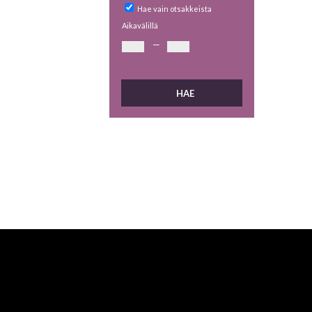
Hae vain otsakkeista
Aikavälillä
—