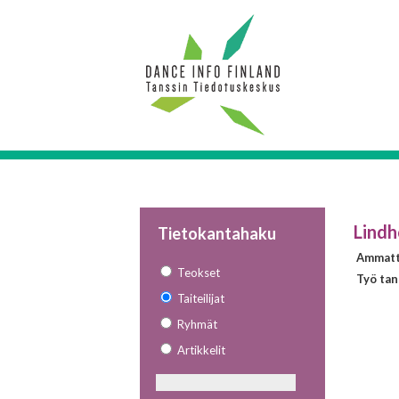
Lindh
Tietokantahaku
Ammatt
Teokset
Työ tan
Taiteilijat
Ryhmät
Artikkelit