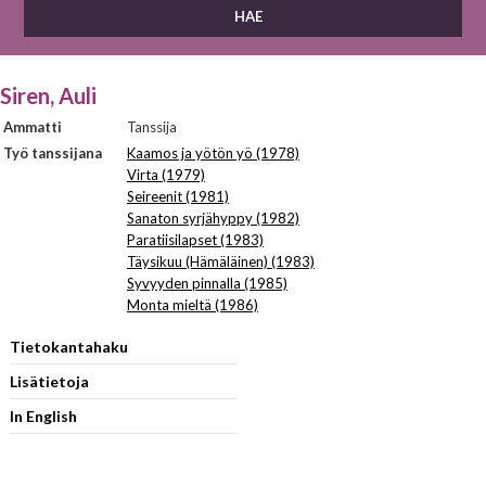
Siren, Auli
Ammatti
Tanssija
Työ tanssijana
Kaamos ja yötön yö (1978)
Virta (1979)
Seireenit (1981)
Sanaton syrjähyppy (1982)
Paratiisilapset (1983)
Täysikuu (Hämäläinen) (1983)
Syvyyden pinnalla (1985)
Monta mieltä (1986)
Tietokantahaku
Lisätietoja
In English