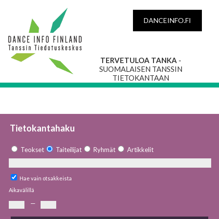
DANCEINFO.FI
TERVETULOA TANKA
-
SUOMALAISEN TANSSIN
TIETOKANTAAN
Tietokantahaku
Teokset
Taiteilijat
Ryhmät
Artikkelit
Hae vain otsakkeista
Aikavälillä
—