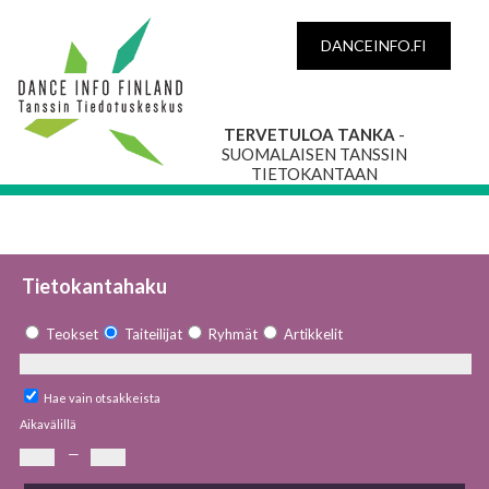
DANCEINFO.FI
TERVETULOA TANKA
-
SUOMALAISEN TANSSIN
TIETOKANTAAN
Tietokantahaku
Teokset
Taiteilijat
Ryhmät
Artikkelit
Hae vain otsakkeista
Aikavälillä
—