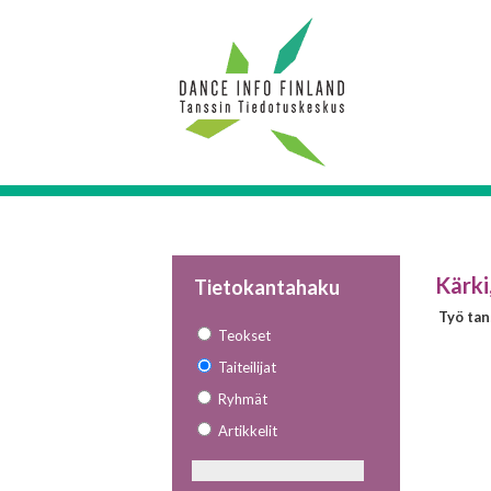
Kärki,
Tietokantahaku
Työ tan
Teokset
Taiteilijat
Ryhmät
Artikkelit