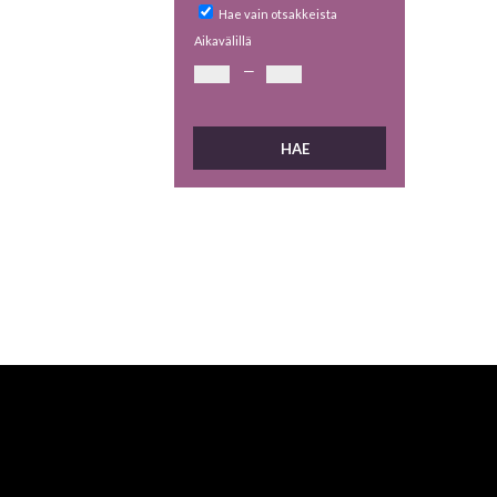
Hae vain otsakkeista
Aikavälillä
—