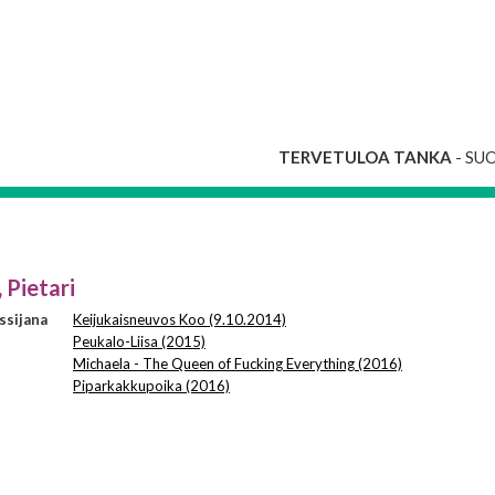
TERVETULOA TANKA
- SU
 Pietari
ssijana
Keijukaisneuvos Koo (9.10.2014)
Peukalo-Liisa (2015)
Michaela - The Queen of Fucking Everything (2016)
Piparkakkupoika (2016)