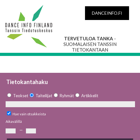
DANCEINFO.FI
TERVETULOA TANKA
-
SUOMALAISEN TANSSIN
TIETOKANTAAN
Tietokantahaku
Teokset
Taiteilijat
Ryhmät
Artikkelit
Hae vain otsakkeista
Aikavälillä
—