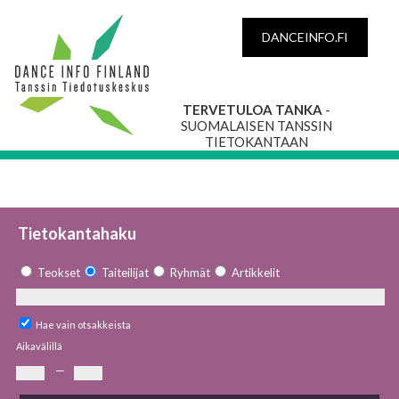
DANCEINFO.FI
TERVETULOA TANKA
-
SUOMALAISEN TANSSIN
TIETOKANTAAN
Tietokantahaku
Teokset
Taiteilijat
Ryhmät
Artikkelit
Hae vain otsakkeista
Aikavälillä
—