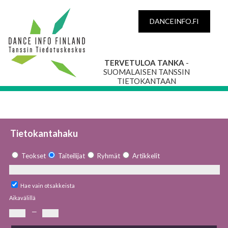
DANCEINFO.FI
TERVETULOA TANKA
-
SUOMALAISEN TANSSIN
TIETOKANTAAN
Tietokantahaku
Teokset
Taiteilijat
Ryhmät
Artikkelit
Hae vain otsakkeista
Aikavälillä
—