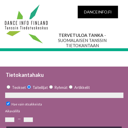
DANCEINFO.FI
TERVETULOA TANKA
-
SUOMALAISEN TANSSIN
TIETOKANTAAN
Tietokantahaku
Teokset
Taiteilijat
Ryhmät
Artikkelit
Hae vain otsakkeista
Aikavälillä
—