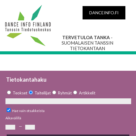
DANCEINFO.FI
TERVETULOA TANKA
-
SUOMALAISEN TANSSIN
TIETOKANTAAN
Tietokantahaku
Teokset
Taiteilijat
Ryhmät
Artikkelit
Hae vain otsakkeista
Aikavälillä
—