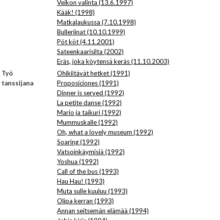
Veikon valinta (13.6.1997)
Kääk! (1998)
Matkalaukussa (7.10.1998)
Bulleriinat (10.10.1999)
Pöt köt (4.11.2001)
Sateenkaarisilta (2002)
Eräs, joka köytensä keräs (11.10.2003)
Työ
Ohikiitävät hetket (1991)
tanssijana
Proposiciones (1991)
Dinner is served (1992)
La petite danse (1992)
Mario ja taikuri (1992)
Mummuskalle (1992)
Oh, what a lovely museum (1992)
Soaring (1992)
Vatsoinkäymisiä (1992)
Yoshua (1992)
Call of the bus (1993)
Hau Hau! (1993)
Muta sulle kuuluu (1993)
Olipa kerran (1993)
Annan seitsemän elämää (1994)