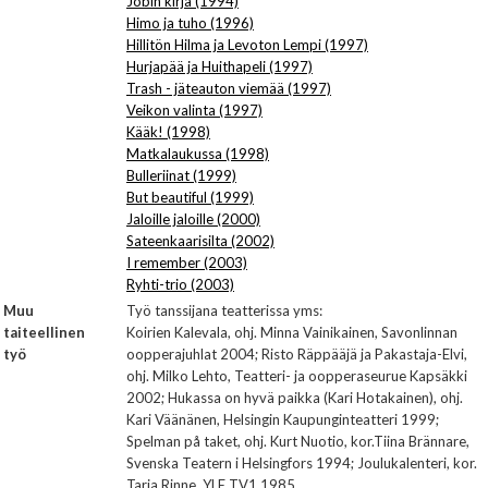
Jobin kirja (1994)
Himo ja tuho (1996)
Hillitön Hilma ja Levoton Lempi (1997)
Hurjapää ja Huithapeli (1997)
Trash - jäteauton viemää (1997)
Veikon valinta (1997)
Kääk! (1998)
Matkalaukussa (1998)
Bulleriinat (1999)
But beautiful (1999)
Jaloille jaloille (2000)
Sateenkaarisilta (2002)
I remember (2003)
Ryhti-trio (2003)
Muu
Työ tanssijana teatterissa yms:
taiteellinen
Koirien Kalevala, ohj. Minna Vainikainen, Savonlinnan
työ
oopperajuhlat 2004; Risto Räppääjä ja Pakastaja-Elvi,
ohj. Milko Lehto, Teatteri- ja oopperaseurue Kapsäkki
2002; Hukassa on hyvä paikka (Kari Hotakainen), ohj.
Kari Väänänen, Helsingin Kaupunginteatteri 1999;
Spelman på taket, ohj. Kurt Nuotio, kor.Tiina Brännare,
Svenska Teatern i Helsingfors 1994; Joulukalenteri, kor.
Tarja Rinne, YLE TV1 1985.