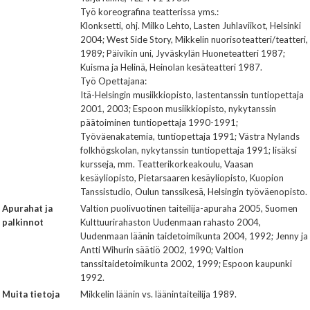
Työ koreografina teatterissa yms.:
Klonksetti, ohj. Milko Lehto, Lasten Juhlaviikot, Helsinki
2004; West Side Story, Mikkelin nuorisoteatteri/teatteri,
1989; Päivikin uni, Jyväskylän Huoneteatteri 1987;
Kuisma ja Helinä, Heinolan kesäteatteri 1987.
Työ Opettajana:
Itä-Helsingin musiikkiopisto, lastentanssin tuntiopettaja
2001, 2003; Espoon musiikkiopisto, nykytanssin
päätoiminen tuntiopettaja 1990-1991;
Työväenakatemia, tuntiopettaja 1991; Västra Nylands
folkhögskolan, nykytanssin tuntiopettaja 1991; lisäksi
kursseja, mm. Teatterikorkeakoulu, Vaasan
kesäyliopisto, Pietarsaaren kesäyliopisto, Kuopion
Tanssistudio, Oulun tanssikesä, Helsingin työväenopisto.
Apurahat ja
Valtion puolivuotinen taiteilija-apuraha 2005, Suomen
palkinnot
Kulttuurirahaston Uudenmaan rahasto 2004,
Uudenmaan läänin taidetoimikunta 2004, 1992; Jenny ja
Antti Wihurin säätiö 2002, 1990; Valtion
tanssitaidetoimikunta 2002, 1999; Espoon kaupunki
1992.
Muita tietoja
Mikkelin läänin vs. läänintaiteilija 1989.