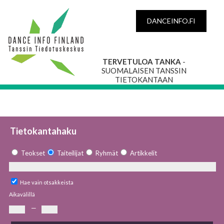
DANCEINFO.FI
TERVETULOA TANKA
-
SUOMALAISEN TANSSIN
TIETOKANTAAN
Tietokantahaku
Teokset
Taiteilijat
Ryhmät
Artikkelit
Hae vain otsakkeista
Aikavälillä
—