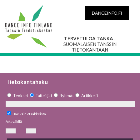
DANCEINFO.FI
TERVETULOA TANKA
-
SUOMALAISEN TANSSIN
TIETOKANTAAN
Tietokantahaku
Teokset
Taiteilijat
Ryhmät
Artikkelit
Hae vain otsakkeista
Aikavälillä
—