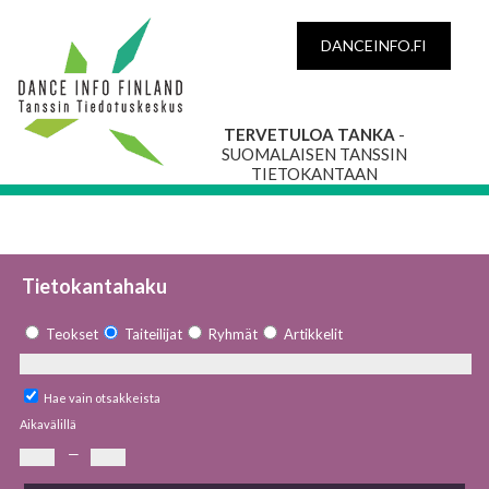
DANCEINFO.FI
TERVETULOA TANKA
-
SUOMALAISEN TANSSIN
TIETOKANTAAN
Tietokantahaku
Teokset
Taiteilijat
Ryhmät
Artikkelit
Hae vain otsakkeista
Aikavälillä
—