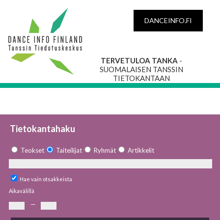
DANCEINFO.FI
TERVETULOA TANKA
-
SUOMALAISEN TANSSIN
TIETOKANTAAN
Tietokantahaku
Teokset
Taiteilijat
Ryhmät
Artikkelit
Hae vain otsakkeista
Aikavälillä
—