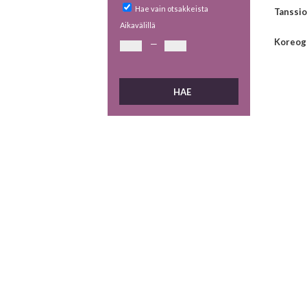
Hae vain otsakkeista
Tanssi
Aikavälillä
Koreogr
—