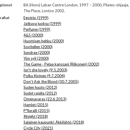
opinnot
BA (Hons) Laban Centre London, 1997 – 2000, Pilates-ohjaaja,
The Place, Lontoo 2002.
afiat
Egotrip (1999)
Jatkuva juoksu (1999)
Perfume (1999)
4&5 (2000)
Huomisen hehku (2000)
Sovitellen (2000)
Sundrae (2000)
Yön syli (2000)
The Game - Pelaa kanssani (Riikonen) (2002)
Isn't she lovely (9.5.2003)
Polku Kivinen (9.7.2004)
Don't Ask the Blond (30.7.2005)
Suden huuto (2012)
Sudet rajalla (2012)
Omenavaras (22.6.2013)
Hamlet (2015)
P*lluralli (2015)
INsight (2018)
Salainen kaupunki: Äkkilähtö (2018)
Cycle City (2021)