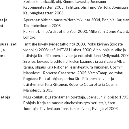
Zorbas (musikaali), ohj. Kimmo Lavaste, Joensuun
Kaupunginteatteri 2005; Tirlittan, ohj. Timo Ventola, Joensuun
Kaupunginteatteri 2006.
t ja
Apurahat: Valtion tanssitaidetoimikunta 2004, Pohjois-Karjala
ot
Taidetoimikunta 2005.
Palkinnot: The Artist of the Year 2000, Millenium Dome Award,
Lontoo.
suaaliset
Isn't she lovely (videotaltiointi) 2003, Polku kivinen (kooste
 ja
videolle) 2003; 4/5, MTV3 Uutiset 2000; Aino, ohjaus, aihe ja
eet
esiintyjä Kira Riikonen, kuvaus ja editointi Juha Myllymäki, 200
Sirenes, kuvaus ja editointi, kielen käännös ja ääni Laura Alba,
tarina, ohjaus Kira Riikonen, esiintyjät Kira Riikonen, Cosmin
Manolescu, Roberto Casarotto, 2005; VampTamp, editointi
Bogdana Pascal, ohjaus, tarina Kira Riikonen, kuvaus ja
esiintyminen Kira Riikonen, Roberto Casarotto ja Cosmin
Manolescu, 2005.
ietoja
Muu koulutus: Lastentarhan opettaja, Joensuun Yliopisto 1995
Pohjois-Karjalan tanssin aluekeskus ry:n perustajajäsen.
Juontaja, Täydenkuun Tanssit –festivaali, Pyhäjärvi 2003.