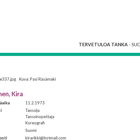
TERVETULOA TANKA
- SU
Kuva: Pasi Räsämäki
nen, Kira
äaika
11.2.1973
i
Tanssija
Tanssinopettaja
Koreografi
Suomi
osti
kirarikki@hotmail.com