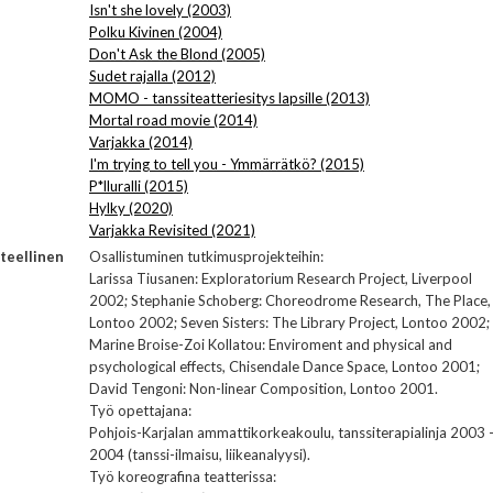
Isn't she lovely (2003)
Polku Kivinen (2004)
Don't Ask the Blond (2005)
Sudet rajalla (2012)
MOMO - tanssiteatteriesitys lapsille (2013)
Mortal road movie (2014)
Varjakka (2014)
I'm trying to tell you - Ymmärrätkö? (2015)
P*lluralli (2015)
Hylky (2020)
Varjakka Revisited (2021)
teellinen
Osallistuminen tutkimusprojekteihin:
Larissa Tiusanen: Exploratorium Research Project, Liverpool
2002; Stephanie Schoberg: Choreodrome Research, The Place,
Lontoo 2002; Seven Sisters: The Library Project, Lontoo 2002;
Marine Broise-Zoi Kollatou: Enviroment and physical and
psychological effects, Chisendale Dance Space, Lontoo 2001;
David Tengoni: Non-linear Composition, Lontoo 2001.
Työ opettajana:
Pohjois-Karjalan ammattikorkeakoulu, tanssiterapialinja 2003 
2004 (tanssi-ilmaisu, liikeanalyysi).
Työ koreografina teatterissa: