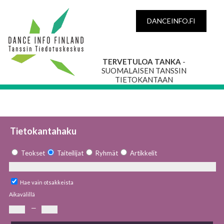
DANCEINFO.FI
TERVETULOA TANKA
-
SUOMALAISEN TANSSIN
TIETOKANTAAN
Tietokantahaku
Teokset
Taiteilijat
Ryhmät
Artikkelit
Hae vain otsakkeista
Aikavälillä
—