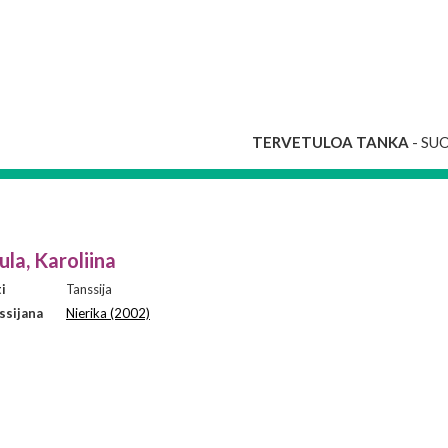
TERVETULOA TANKA
- SU
ula, Karoliina
i
Tanssija
ssijana
Nierika (2002)