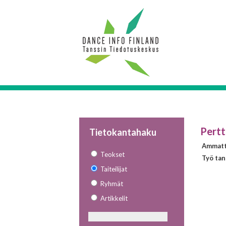
Pertt
Tietokantahaku
Ammatt
Teokset
Työ tan
Taiteilijat
Ryhmät
Artikkelit