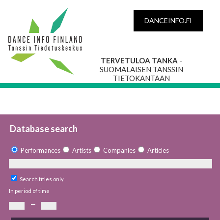
DANCEINFO.FI
TERVETULOA TANKA
-
SUOMALAISEN TANSSIN
TIETOKANTAAN
Database search
Performances
Artists
Companies
Articles
Search titles only
In period of time
—