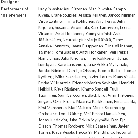
Designer
Performers of
Lady in white: Anu Sistonen, Man in white: Sampo
the premiere
Kivelä, Crane couples: Jessica Kellgren, Jarkko Niininen,
Virve Lehtinen, Timo Kokkonen, Arja Tervo, Juha
Kirjonen, Susanna Vironmäki, Kare Länsivuori, Leena
Virtanen, Antti Honkanen; Young violinist: Asla
Jääskeläinen, Neurotic girl: Marjo Räisälä, Time:
Anneke Lönnroth, Jaana Puupponen, Tiina Väänänen,
16 men: Tomi Blåberg, Antti Honkanen, Veli-Pekka
Hämäläinen, Juha Kirjonen, Timo Kokkonen, Jonas
Lundqvist, Kare Länsivuori, Juha-Pekka Myllymäki,
Jarkko Niininen, Dan-Eje Olsson, Tuomo Railo, Thomas
Rydberg, Mika Saarelainen, Javier Torres, Klaus Vesala,
Pekka Yli-Marttila; Friends: Maritta Saxholm, Henrikki
Heikkilä, Ritva Räsänen, Kimmo Sandell, Tuuli
Tuominen, Sami Saikkonen; Black bird: Armi Tihtonen,
Singers: Özen Erdinc, Maarika Kärkkäinen, Riina Laurila,
Kirsi Mansnerus, Mari Mäkelä, Minna Strömberg;
Orchestra: Tomi Blåberg, Veli-Pekka Hämäläinen,
Jonas Lundqvist, Juha-Pekka Myllymäki, Dan-Eje
Olsson, Thomas Rydberg, Mika Saarelainen, Javier
Torres, Klaus Vesala, Pekka Yli-Marttila; Collector of