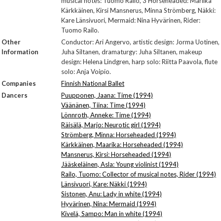
musical notes: Tuomo Railo, 3 Horseheaded: Mariika
Kärkkäinen, Kirsi Mansnerus, Minna Strömberg, Näkki:
Kare Länsivuori, Mermaid: Nina Hyvärinen, Rider:
Tuomo Railo.
Other
Conductor: Ari Angervo, artistic design: Jorma Uotinen,
Information
Juha Siltanen, dramaturgy: Juha Siltanen, makeup
design: Helena Lindgren, harp solo: Riitta Paavola, flute
solo: Anja Voipio.
Companies
Finnish National Ballet
Dancers
Puupponen, Jaana: Time (1994)
Väänänen, Tiina: Time (1994)
Lönnroth, Anneke: Time (1994)
Räisälä, Marjo: Neurotic girl (1994)
Strömberg, Minna: Horseheaded (1994)
Kärkkäinen, Maarika: Horseheaded (1994)
Mansnerus, Kirsi: Horseheaded (1994)
Jääskeläinen, Asla: Young violinist (1994)
Railo, Tuomo: Collector of musical notes, Rider (1994)
Länsivuori, Kare: Näkki (1994)
Sistonen, Anu: Lady in white (1994)
Hyvärinen, Nina: Mermaid (1994)
Kivelä, Sampo: Man in white (1994)