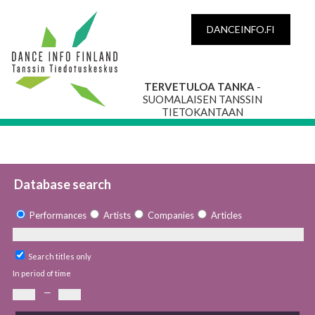
DANCEINFO.FI
TERVETULOA TANKA
-
SUOMALAISEN TANSSIN
TIETOKANTAAN
Database search
Performances
Artists
Companies
Articles
Search titles only
In period of time
—