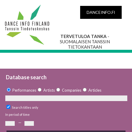
DANCEINFO.FI
TERVETULOA TANKA
-
SUOMALAISEN TANSSIN
TIETOKANTAAN
Database search
Performances
Artists
Companies
Articles
Search titles only
In period of time
—