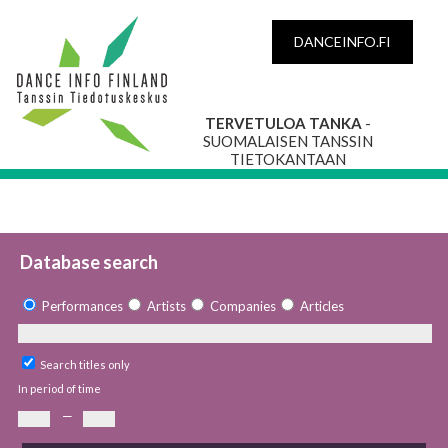
DANCEINFO.FI
TERVETULOA TANKA
-
SUOMALAISEN TANSSIN
TIETOKANTAAN
Database search
Performances
Artists
Companies
Articles
Search titles only
In period of time
—