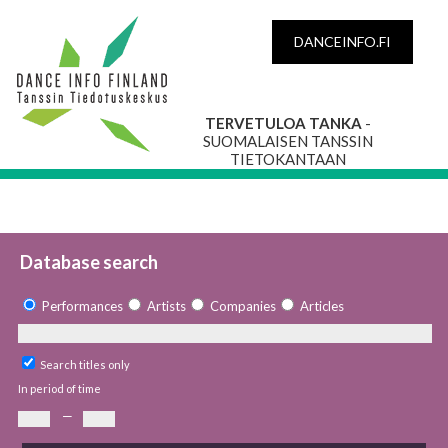
DANCEINFO.FI
TERVETULOA TANKA
-
SUOMALAISEN TANSSIN
TIETOKANTAAN
Database search
Performances
Artists
Companies
Articles
Search titles only
In period of time
—