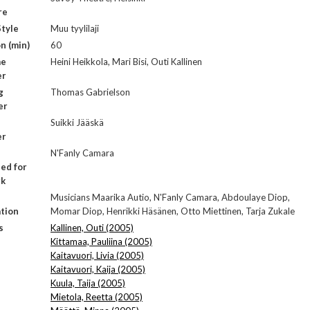
re
tyle
Muu tyylilaji
n (min)
60
me
Heini Heikkola, Mari Bisi, Outi Kallinen
er
g
Thomas Gabrielson
er
Suikki Jääskä
er
N'Fanly Camara
ed for
rk
Musicians Maarika Autio, N'Fanly Camara, Abdoulaye Diop,
tion
Momar Diop, Henrikki Häsänen, Otto Miettinen, Tarja Zukale
s
Kallinen, Outi (2005)
Kittamaa, Pauliina (2005)
Kaitavuori, Livia (2005)
Kaitavuori, Kaija (2005)
Kuula, Taija (2005)
Mietola, Reetta (2005)