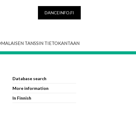
DANCEINFO.FI
OMALAISEN TANSSIN TIETOKANTAAN
Database search
More information
In Finnish