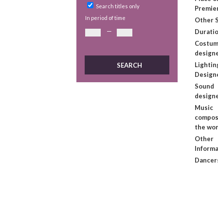
Search titles only
Premie
In period of time
Other S
—
Duratio
Costu
design
Lightin
Design
Sound
design
Music
compos
the wo
Other
Informa
Dancer