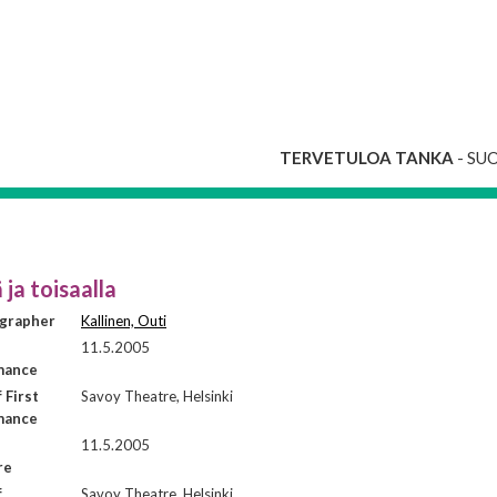
TERVETULOA TANKA
- SU
 ja toisaalla
grapher
Kallinen, Outi
11.5.2005
mance
 First
Savoy Theatre, Helsinki
mance
11.5.2005
re
f
Savoy Theatre, Helsinki