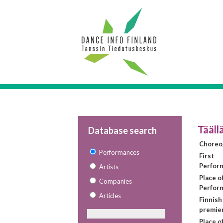
Täällä
Database search
Choreo
Performances
First
Perfor
Artists
Place of
Companies
Perfor
Articles
Finnish
premie
Place o