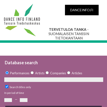
DANCEINFO.FI
TERVETULOA TANKA
-
SUOMALAISEN TANSSIN
TIETOKANTAAN
Database search
Performances
Artists
Companies
Articles
Search titles only
In period of time
—