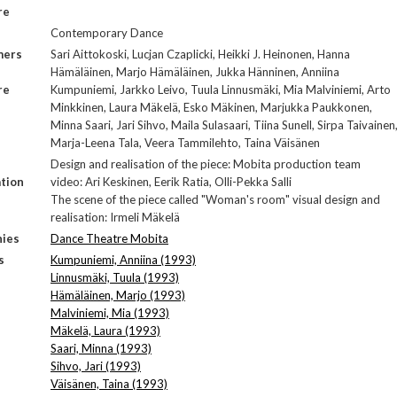
re
Contemporary Dance
mers
Sari Aittokoski, Lucjan Czaplicki, Heikki J. Heinonen, Hanna
Hämäläinen, Marjo Hämäläinen, Jukka Hänninen, Anniina
re
Kumpuniemi, Jarkko Leivo, Tuula Linnusmäki, Mia Malviniemi, Arto
Minkkinen, Laura Mäkelä, Esko Mäkinen, Marjukka Paukkonen,
Minna Saari, Jari Sihvo, Maila Sulasaari, Tiina Sunell, Sirpa Taivainen
Marja-Leena Tala, Veera Tammilehto, Taina Väisänen
Design and realisation of the piece: Mobita production team
tion
video: Ari Keskinen, Eerik Ratia, Olli-Pekka Salli
The scene of the piece called "Woman's room" visual design and
realisation: Irmeli Mäkelä
ies
Dance Theatre Mobita
s
Kumpuniemi, Anniina (1993)
Linnusmäki, Tuula (1993)
Hämäläinen, Marjo (1993)
Malviniemi, Mia (1993)
Mäkelä, Laura (1993)
Saari, Minna (1993)
Sihvo, Jari (1993)
Väisänen, Taina (1993)