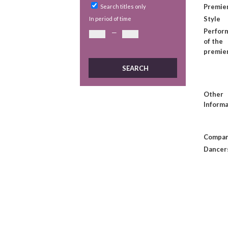
Premie
Search titles only
Style
In period of time
Perfor
—
of the
premie
Other
Informa
Compan
Dancer