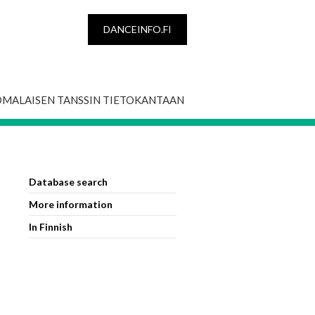
DANCEINFO.FI
OMALAISEN TANSSIN TIETOKANTAAN
Database search
More information
In Finnish