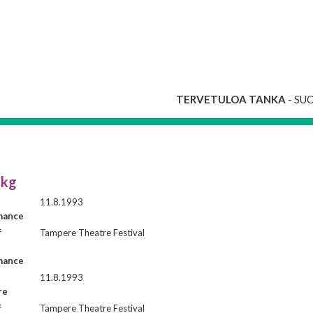
TERVETULOA TANKA
- SU
 kg
11.8.1993
mance
f
Tampere Theatre Festival
mance
11.8.1993
re
f
Tampere Theatre Festival