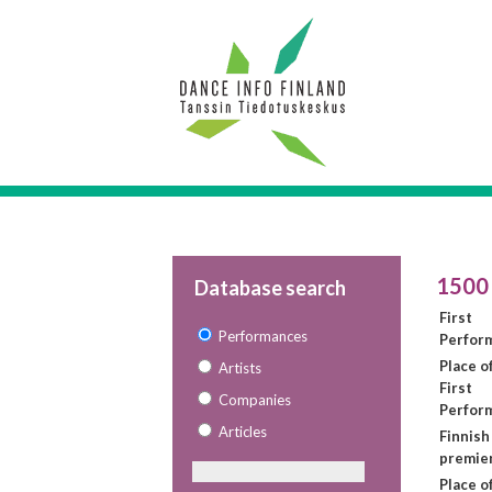
1500
Database search
First
Performances
Perfor
Place o
Artists
First
Companies
Perfor
Articles
Finnish
premie
Place o