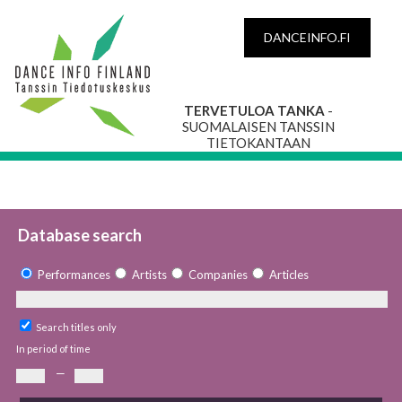
DANCEINFO.FI
TERVETULOA TANKA
-
SUOMALAISEN TANSSIN
TIETOKANTAAN
Database search
Performances
Artists
Companies
Articles
Search titles only
In period of time
—