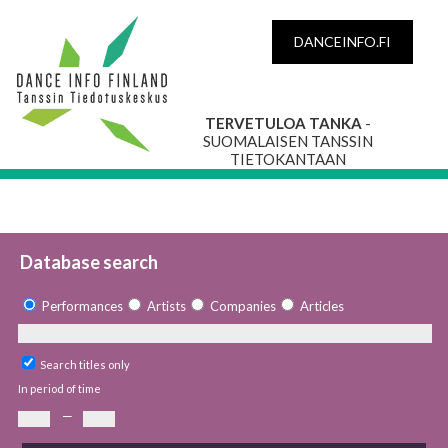
DANCEINFO.FI
TERVETULOA TANKA
-
SUOMALAISEN TANSSIN
TIETOKANTAAN
Database search
Performances
Artists
Companies
Articles
Search titles only
In period of time
—