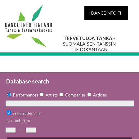
DANCEINFO.FI
TERVETULOA TANKA
-
SUOMALAISEN TANSSIN
TIETOKANTAAN
Database search
Performances
Artists
Companies
Articles
Search titles only
In period of time
—