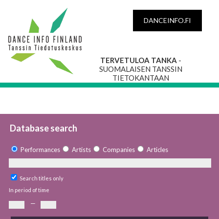
DANCEINFO.FI
TERVETULOA TANKA
-
SUOMALAISEN TANSSIN
TIETOKANTAAN
Database search
Performances
Artists
Companies
Articles
Search titles only
In period of time
—