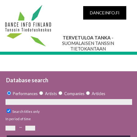
DANCEINFO.FI
TERVETULOA TANKA
-
SUOMALAISEN TANSSIN
TIETOKANTAAN
Database search
Performances
Artists
Companies
Articles
Search titles only
In period of time
—